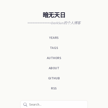
暗无天日
=============>DarkSun的个人博客
YEARS
TAGS
AUTHORS
ABOUT
GITHUB
RSS