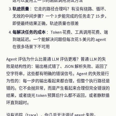
这可以复用上一节的函数调用测试方法
轨迹质量
：它走的路径合理吗？有没有绕路、循环、
无效的中间步骤？一个 3 步能完成的任务走了 15 步，
即使最终结果正确，轨迹质量也很差
每解决任务的成本
：Token 花费、工具调用花费、端
到端延迟。一个能解决问题但每次花 5 美元的 agent
在很多场景下不可用
Agent 评估为什么比普通 LLM 评估更难？普通 LLM 的失
败是结构性的：输出格式错了、JSON 解析失败、返回了
空字符串，这些都有明确的错误信号。Agent 的失败是行
为性的：每一步的输出看起来都合理，但整个执行路径是
错的。它不会抛异常，而是产生看起来合理但完全错误的
结果，或者烧光 token 预算后什么都不返回，或者静默循
环直到超时。
没有追踪（trace），你几乎无法调试 agent 失败。