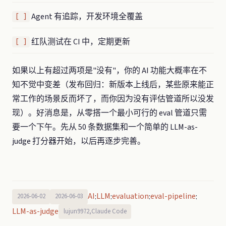
Agent 有追踪，开发环境全覆盖
[ ]
红队测试在 CI 中，定期更新
[ ]
如果以上有超过两项是"没有"，你的 AI 功能大概率在不
知不觉中变差（发布回归：新版本上线后，某些原来能正
常工作的场景反而坏了，而你因为没有评估管道所以没发
现）。好消息是，从零搭一个最小可行的 eval 管道只需
要一个下午。先从 50 条数据集和一个简单的 LLM-as-
judge 打分器开始，以后再逐步完善。
AI
LLM
evaluation
eval-pipeline
:
:
:
:
2026-06-02
2026-06-03
LLM-as-judge
lujun9972,Claude Code