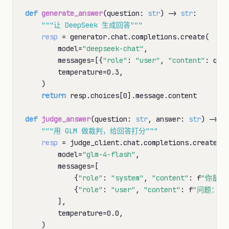
def
generate_answer
(question: 
str
) 
->
str
:

"""让 DeepSeek 生成回答"""
resp
=
 generator.chat.completions.create(

        model
=
"deepseek-chat"
,

        messages
=
[{
"role"
: 
"user"
, 
"content"
: ques
        temperature
=
0.3,

    )

return
 resp.choices[0].message.content

def
judge_answer
(question: 
str
, answer: 
str
) 
->
d
"""用 GLM 做裁判，给回答打分"""
resp
=
 judge_client.chat.completions.create(

        model
=
"glm-4-flash"
,

        messages
=
[

            {
"role"
: 
"system"
, 
"content"
: f
"你是一
            {
"role"
: 
"user"
, 
"content"
: f
"问题：
{q
        ],

        temperature
=
0.0,

    )
