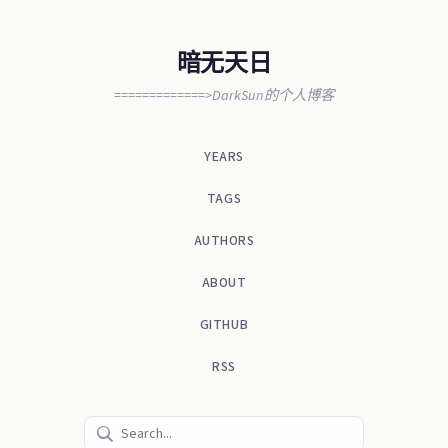
暗无天日
=============>DarkSun的个人博客
YEARS
TAGS
AUTHORS
ABOUT
GITHUB
RSS