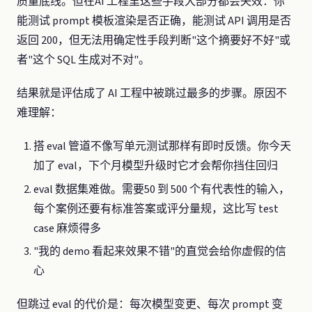
质量底线。但在AI 工程里这些手段大部分都会失效：你
能测试 prompt 模板渲染是否正确，能测试 API 调用是否
返回 200，但无法用确定性手段判断"这个摘要好不好"或
者"这个 SQL 生成对不对"。
结果就是评估成了 AI 工程中被跳过最多的步骤。原因不
难理解：
搭 eval 管道不像写单元测试那样有即时反馈。你今天
加了 eval，下个月模型升级时它才会帮你挡住回归
eval 数据集难做。需要50 到 500 个有代表性的输入，
每个案例还要有标准答案或评分量规，这比写 test
case 麻烦得多
"我的 demo 看起来效果不错"的直觉会给你虚假的信
心
但跳过 eval 的代价是：每次模型变更、每次 prompt 变