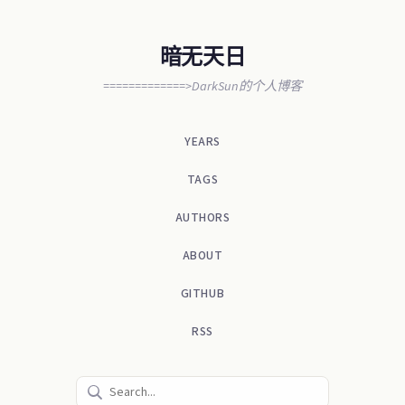
暗无天日
=============>DarkSun的个人博客
YEARS
TAGS
AUTHORS
ABOUT
GITHUB
RSS