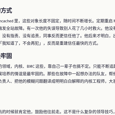
的方式
Memcached 里，这些对象长度不固定，随时间不断增长。定期重启 M
触发全站故障。有一次他的失误导致别人花了几小时救火。他没
，没有指责、没有追责，同事反而更信任他了。他后来才明白，
「我知道了，不会再犯」，反而是重建信任最快的方式。
最牢固
的领域，内核、BMC 这些，靠自己一辈子也搞不定。只能不断
候培养的情谊是最牢固的。那些在故障中一起想办法的队友，帮
负责人、把他的模糊问题翻译成明明白白解释的内核工程师，大
鸟的时候就肯定他，鼓励他往前走。这不是什么复杂的领导技巧