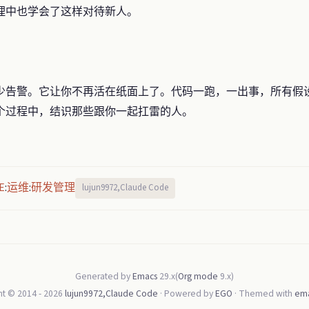
理中也学会了这样对待新人。
理了多少告警。它让你不再活在纸面上了。代码一跑，一出事，所有
个过程中，结识那些跟你一起扛雷的人。
E
运维
研发管理
:
:
lujun9972,Claude Code
Generated by
Emacs
29.x(
Org mode
9.x)
ht © 2014 -
2026
lujun9972,Claude Code
· Powered by
EGO
· Themed with
ema