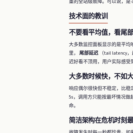
重的全站级故障。可以说，是 o
技术面的教训
不要看平均值，看尾
大多数监控面板显示的是平均
里，
尾部延迟
（tail la
迟好看不顶用，用户实际感受
大多数时候快，不如
响应偶尔很快但不稳定，比稳定
5s，调用方只能按最坏情况
命。
简洁架构在危机时刻
故障发生时每一秒都珍贵。如