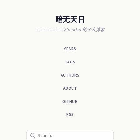
暗无天日
=============>DarkSun的个人博客
YEARS
TAGS
AUTHORS
ABOUT
GITHUB
RSS