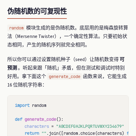
伪随机数的可复现性
模块生成的是伪随机数。底层用的是梅森旋转算
random
法（Mersenne Twister），一个确定性算法。只要初始状
态相同，产生的随机序列就完全相同。
所以你可以通过设置随机种子（seed）让随机数变得
可
预测
。听起来跟「随机」矛盾，但在测试和调试时特别
好用。拿下面这个
函数来说，它能生成
generate_code
16 位随机字符串：
import
 random

def
generate_code
():

characters
=
"ABCDEFGHJKLPQRTUVWXY234679"
return
""
.join([random.choice(characters) 
for