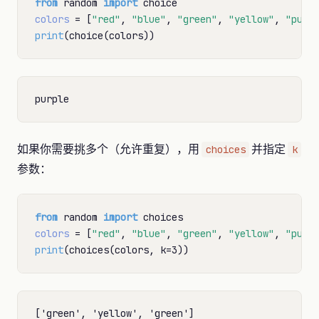
from
 random 
import
colors
=
 [
"red"
, 
"blue"
, 
"green"
, 
"yellow"
, 
"purp
print
如果你需要挑多个（允许重复），用
并指定
choices
k
参数：
from
 random 
import
colors
=
 [
"red"
, 
"blue"
, 
"green"
, 
"yellow"
, 
"purp
print
(choices(colors, k
=