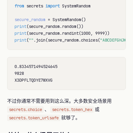
from
 secrets 
import
 SystemRandom

secure_random
=
print
print
print
(
""
.join(secure_random.choices(
"ABCDEFGHJKLP
0.8334571494524645

9828

不过你通常不需要用到这么深。大多数安全场景用
、
或
secrets.choice
secrets.token_hex
就够了。
secrets.token_urlsafe