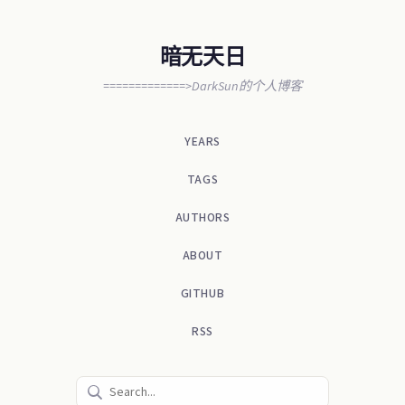
暗无天日
=============>DarkSun的个人博客
YEARS
TAGS
AUTHORS
ABOUT
GITHUB
RSS