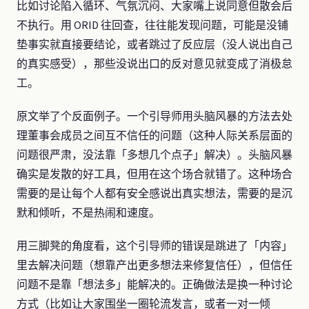
比如讨论陷入循环、气氛沉闷、大家嘴上说同意但散会后
不执行。用 ORID 往回查，往往能发现问题，可能是没铺
垫事实就直接要结论，或者跳过了反应层（没人说出自己
的真实感受），那些没说出口的反对意见就变成了消极怠
工。
原文举了个反面例子。一个引导师用头脑风暴的方法去处
理董事会成员之间互不信任的问题（这种人际关系层面的
问题很严肃，没法靠「多想几个点子」解决）。头脑风暴
确实是发散的好工具，但用在这个场合就错了。这种场合
需要的是让每个人都有安全感说出真实想法，需要的是沉
默和倾听，不是热闹和速度。
用三脚凳的角度看，这个引导师的错误是跳进了「内容」
里去解决问题（想靠产出更多想法来修复信任），但信任
问题不是靠「想法多」能解决的。正确做法是换一种讨论
方式（比如让大家围坐一圈轮流发言，或者一对一倾