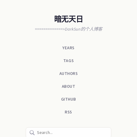
暗无天日
=============>DarkSun的个人博客
YEARS
TAGS
AUTHORS
ABOUT
GITHUB
RSS