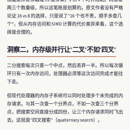
两三个数量级，所以这笔账是划算的。原文作者没有严格
论证 16 vs 8 的选择，只是说了"16 个也不贵，顺手多查几
个"，但从内存访问和 SIMD 计算的代价差异来看，这个选
择是合理的。
洞察二，内存级并行让"二叉"不如"四叉"
二分搜索每次只查一个中点，然后丢弃一半。所以每次循
环只有一次内存访问，处理器必须等这次访问完成才能往
下走。
但现代处理器的内存子系统可以同时处理多个未完成的内
存请求。与其一次查一个分界点，不如一次查三个分界
点，把搜索空间直接分成四份，让三个内存请求同时飞出
去。这就是"四叉搜索"（quaternary search）。