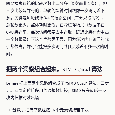
四叉搜索每轮的比较次数比二分多（3 次而非 1 次），但
三次比较是并行的，单轮的墙钟时间跟做一次访问差不
多。关键是每轮砍掉 3/4 的搜索空间（二分只砍 1/2），
总轮数更少，整体耗时更低。在冷缓存场景（数据不在
CPU 缓存里，每次访问都要去主存取，延迟比缓存命中高
一个数量级）下这个优势更明显，因为每次内存访问的代
价都很高，并行化能把多次访问"打包"成差不多一次的时
间。
把两个洞察组合起来，SIMD Quad 算法
Lemire 把上面两个思路组合成了 "SIMD Quad" 算法，三步
走。四叉定位阶段用普通整数比较，SIMD 只在最后一步
块内扫描时才出场：
分块
，把有序数组按 16 个元素切成若干块