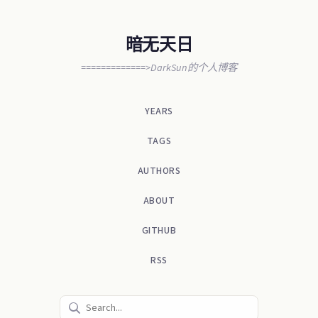
暗无天日
=============>DarkSun的个人博客
YEARS
TAGS
AUTHORS
ABOUT
GITHUB
RSS