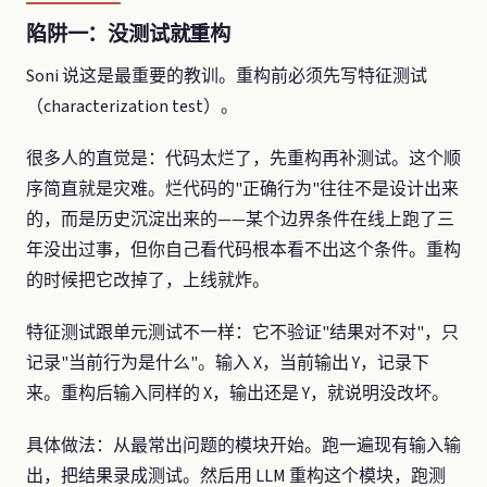
陷阱一：没测试就重构
Soni 说这是最重要的教训。重构前必须先写特征测试
（characterization test）。
很多人的直觉是：代码太烂了，先重构再补测试。这个顺
序简直就是灾难。烂代码的"正确行为"往往不是设计出来
的，而是历史沉淀出来的——某个边界条件在线上跑了三
年没出过事，但你自己看代码根本看不出这个条件。重构
的时候把它改掉了，上线就炸。
特征测试跟单元测试不一样：它不验证"结果对不对"，只
记录"当前行为是什么"。输入 X，当前输出 Y，记录下
来。重构后输入同样的 X，输出还是 Y，就说明没改坏。
具体做法：从最常出问题的模块开始。跑一遍现有输入输
出，把结果录成测试。然后用 LLM 重构这个模块，跑测