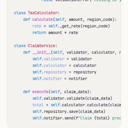
class
TaxCalculator
:

def
calculate
(
self
, amount, region_code):

rate
=
self
._get_rate(region_code)

return
 amount 
*
 rate

class
ClaimService
:

def
__init__
(
self
, validator, calculator, repo
self
.
validator
=
 validator

self
.
calculator
=
 calculator

self
.
repository
=
 repository

self
.
notifier
=
 notifier

def
execute
(
self
, claim_data):

self
.validator.validate(claim_data)

total
=
self
.calculator.calculate(claim_d
self
.repository.save(claim_data)

self
.notifier.send(f
"Claim 
{total}
 proces