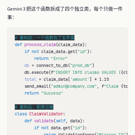
Gemini 3 把这个函数拆成了四个独立类，每个只做一件
事：
# 
def
process_claim
(claim_data):

if
not
 claim_data.get(
"id"
):

return
"Error"
db
=
 connect_to_db(
"prod_db"
)

    db.execute(f
"INSERT INTO claims VALUES (
{clai
total
=
 claim_data[
'amount'
] 
*
 1.15

    send_email(
"admin@company.com"
, f
"Claim 
{tota
return
"Success"
# 
class
ClaimValidator
:

def
validate
(
self
, data):

if
not
 data.get(
"id"
):

raise
 ValidationError(
"Missing ID"
)
