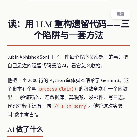
目录
读：用 LLM 重构遗留代码——三
个陷阱与一套方法
Jubin Abhishek Soni 干了一件每个程序员都想干的事：把
自己最烂的遗留代码丢给 AI，看它怎么收拾。
他把一个 2000 行的 Python 单体脚本喂给了 Gemini 3。这
个脚本有个叫
的函数全塞在一个函数
process_claim()
里——验证输入、连数据库、算税额、发邮件、写日志。
代码注释里还有一句
。他管这次实验
// I am sorry
叫"数字考古"。
AI 做了什么