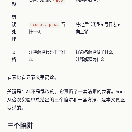
类内部硬编码
构造函数注入
new
赖
错
误
吞
特定异常类型 + 写日志 +
except: pass
处
掉一切
向上抛
理
文
注释解释代码干了什
好命名解释做了什么，
档
么
注释解释为什么
看表比看五节文字高效。
关键是：AI 不是乱改的。它遵循了一套清晰的步骤。Soni
从这次实验中总结出的三个陷阱和一套方法，是本文真正
要说的。
三个陷阱