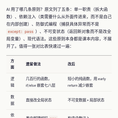
AI 用了哪几条原则？原文列了五条：单一职责（拆大函
数）、依赖注入（类需要什么从外面传进来，而不是自己
在内部创建）、防御式编程（捕获具体异常而不是
）、不可变状态（返回新对象而不是改全
except: pass
局变量）、现代语法。这些原则本身都是课本内容，不展
开了。值得一张对比表快速过一遍：
方
遗留做法
改后
面
逻
几百行的函数，
短小的纯函数，用 early
辑
if/else 嵌套七八层
return 减少嵌套
数
直接改全局状态
不可变数据 + 局部状态
据
依