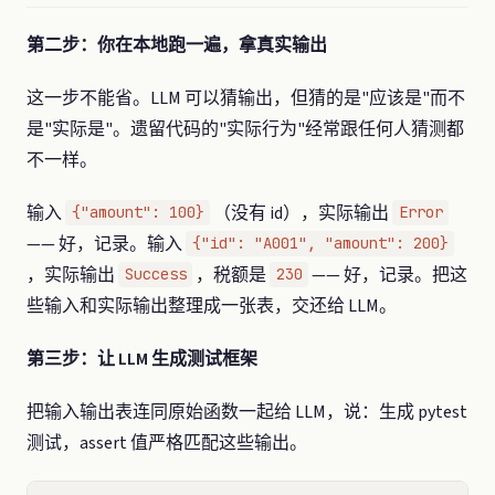
第二步：你在本地跑一遍，拿真实输出
这一步不能省。LLM 可以猜输出，但猜的是"应该是"而不
是"实际是"。遗留代码的"实际行为"经常跟任何人猜测都
不一样。
输入
（没有 id），实际输出
{"amount": 100}
Error
—— 好，记录。输入
{"id": "A001", "amount": 200}
，实际输出
，税额是
—— 好，记录。把这
Success
230
些输入和实际输出整理成一张表，交还给 LLM。
第三步：让 LLM 生成测试框架
把输入输出表连同原始函数一起给 LLM，说：生成 pytest
测试，assert 值严格匹配这些输出。