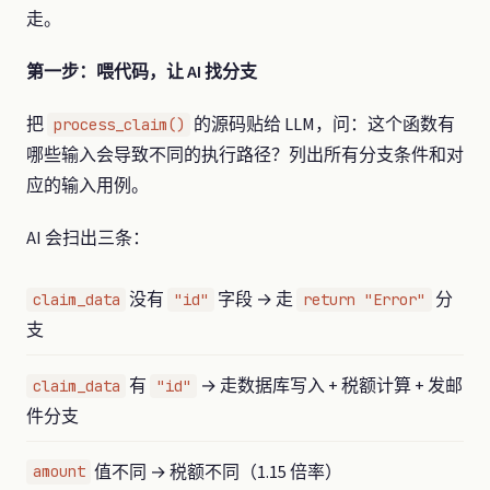
走。
第一步：喂代码，让 AI 找分支
把
的源码贴给 LLM，问：这个函数有
process_claim()
哪些输入会导致不同的执行路径？列出所有分支条件和对
应的输入用例。
AI 会扫出三条：
没有
字段 → 走
分
claim_data
"id"
return "Error"
支
有
→ 走数据库写入 + 税额计算 + 发邮
claim_data
"id"
件分支
值不同 → 税额不同（1.15 倍率）
amount