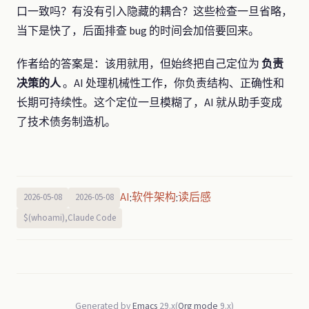
口一致吗？有没有引入隐藏的耦合？这些检查一旦省略，
当下是快了，后面排查 bug 的时间会加倍要回来。
作者给的答案是：该用就用，但始终把自己定位为
负责
决策的人
。AI 处理机械性工作，你负责结构、正确性和
长期可持续性。这个定位一旦模糊了，AI 就从助手变成
了技术债务制造机。
AI
软件架构
读后感
:
:
2026-05-08
2026-05-08
$(whoami),Claude Code
Generated by
Emacs
29.x(
Org mode
9.x)