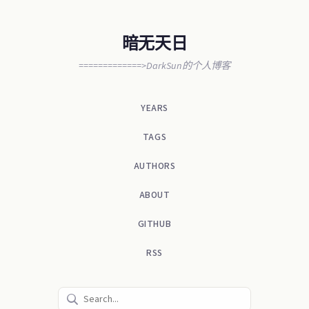
暗无天日
=============>DarkSun的个人博客
YEARS
TAGS
AUTHORS
ABOUT
GITHUB
RSS