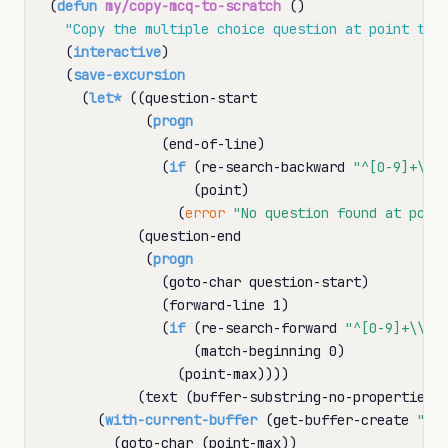
(
defun
my/copy-mcq-to-scratch
 ()

"Copy the multiple choice question at point to 
  (
interactive
)

  (
save-excursion
    (
let*
 ((question-start

            (
progn
              (end-of-line)

              (
if
 (re-search-backward 
"^[0-9]+\\.
                  (point)

                (
error
"No question found at poin
           (question-end

            (
progn
              (goto-char question-start)

              (forward-line 1)

              (
if
 (re-search-forward 
"^[0-9]+\\."
 
                  (match-beginning 0)

                (point-max))))

           (text (buffer-substring-no-properties q
      (
with-current-buffer
 (get-buffer-create 
"*s
        (goto-char (point-max))
