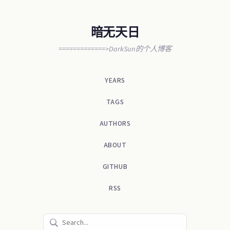
暗无天日
=============>DarkSun的个人博客
YEARS
TAGS
AUTHORS
ABOUT
GITHUB
RSS