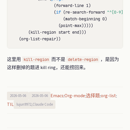
                 (forward-line 1)

                 (
if
 (re-search-forward 
"^[0-9]+\
                     (match-beginning 0)

                   (point-max)))))

      (kill-region start end)))

这里用
而不是
，是因为
kill-region
delete-region
这样删掉的题进 kill ring，还能捞回来。
Emacs
Org-mode
选择题
org-list
:
:
:
:
2026-05-06
2026-05-06
TIL
lujun9972,Claude Code