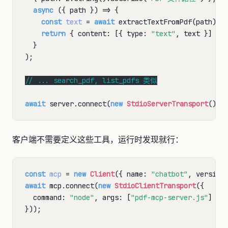
async
 ({ path }) => {

const
text
 = 
await
 extractTextFromPdf(path);

return
 { content: [{ type: 
"text"
, text }] };

  }

);

// 
await
 server.connect(
new
StdioServerTransport
客户端不需要定义这些工具，运行时发现就行：
const
mcp
 = 
new
Client
({ name: 
"chatbot"
, version
await
 mcp.connect(
new
StdioClientTransport
({

  command: 
"node"
, args: [
"pdf-mcp-server.js"
]

}));
