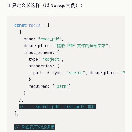
工具定义长这样（以 Node.js 为例）：
const
tools
 = [

  {

    name: 
"read_pdf"
,

    description: 
"提取 PDF 文件的全部文本"
,

    input_schema: {

      type: 
"object"
,

      properties: {

        path: { type: 
"string"
, description: 
"PD
      },

      required: [
"path"
]

    }

  },

// 
];

// 