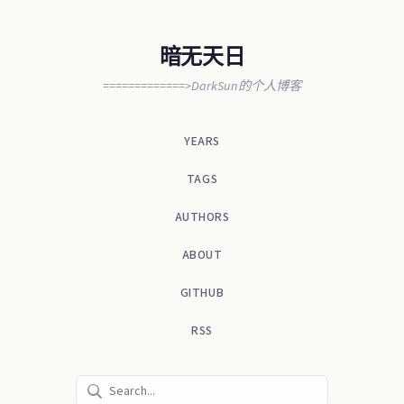
暗无天日
=============>DarkSun的个人博客
YEARS
TAGS
AUTHORS
ABOUT
GITHUB
RSS