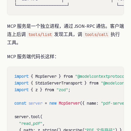
MCP 服务是一个独立进程，通过 JSON-RPC 通信。客户端
连上后调
发现工具，调
执行
tools/list
tools/call
工具。
MCP 服务端代码长这样：
import
 { McpServer } from 
"@modelcontextprotocol/
import
 { StdioServerTransport } from 
"@modelconte
import
 { z } from 
"zod"
;

const
server
 = 
new
McpServer
({ name: 
"pdf-server"
server.tool(

"read_pdf"
,

  { path: z.string().describe(
"PDF 文件路径"
) },
