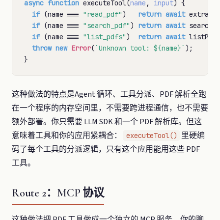
async
function
 executeTool(
name
, 
input
) {

if
 (name === 
"read_pdf"
)   
return
await
 extractT
if
 (name === 
"search_pdf"
) 
return
await
 searchPd
if
 (name === 
"list_pdfs"
)  
return
await
 listPdfF
throw
new
Error
(
`Unknown tool: ${name}`
);

这种做法的特点是Agent 循环、工具分派、PDF 解析全跑
在一个程序的内存空间里，不需要跨进程通信，也不需要
额外部署。你只需要 LLM SDK 和一个 PDF 解析库。但这
意味着工具和你的应用紧耦合：
里硬编
executeTool()
码了每个工具的分派逻辑，只有这个应用能用这些 PDF
工具。
Route 2：MCP 协议
这种做法把 PDF 工具做成一个独立的 MCP 服务。你的聊