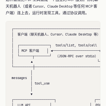
天机器人（或者 Cursor、Claude Desktop 等任何 MCP 客
户端）连上去，运行时发现工具，通过协议调用。
┌────────────────────────────────────────────
│  客户端（聊天机器人、Cursor、Claude Desktop 等）     
│                                                 
│  ┌──────────────┐  tools/list, tools/call  ┌─
│  │ MCP 客户端    │ ◄──────────────────────►│ 
│  └──────┬───────┘  （JSON-RPC over stdio） 
│         ▲                                  └──
└─────────┼──────────────────────────────────
          │                                       
messages  │                                       
          │ tool_use                              
          │                                       
          ▼                                       
┌───────────────────┐                    ┌────
│  LLM API          │                    │  PDF