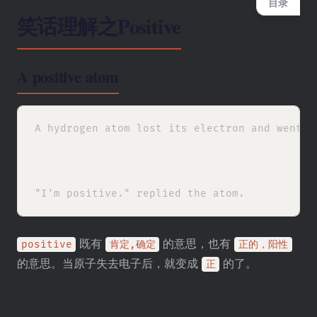
目录
笑话理解之Positive
A positive atom
A hydrogen atom lost its electron and went t
既有
的意思，也有
positive
肯定,确定
正的，阳性
的意思。当原子失去电子后，就变成
的了。
正