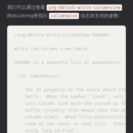
我们可以通过查看
org-dblock-write:columnview
的docstring来找出
动态块支持的参数:
columnwive
(org-dblock-write:columnview PARAMS)

Write the column view table.

PARAMS is a property list of parameters:

‘:id’ (mandatory)

    The ID property of the entry where the co
    built.  When the symbol ‘local’, call loc
    call column view with the cursor at the b
    buffer (usually this means that the whole
    column view).  When "file:path/to/file.or
    view at the start of that file.  Otherwis
    using ‘org-id-find’.
