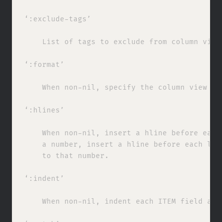
‘:exclude-tags’

    List of tags to exclude from column view 
‘:format’

    When non-nil, specify the column view for
‘:hlines’

    When non-nil, insert a hline before each 
    a number, insert a hline before each leve
    to that number.

‘:indent’

    When non-nil, indent each ITEM field acco