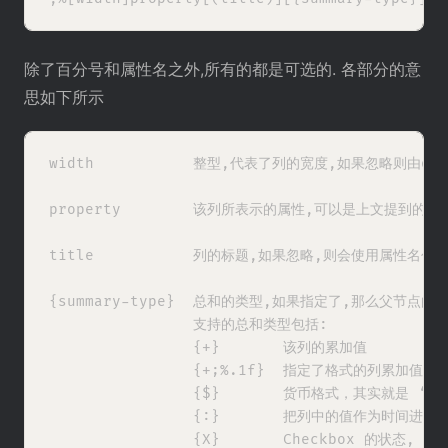
除了百分号和属性名之外,所有的都是可选的. 各部分的意
思如下所示
width           整型,代表了列的宽度,如果忽略则由or
property        该列所表示的属性,可以是上文提到的哪
title           列的标题,如果忽略,则会使用属性名代替
{summary-type}  总和的类型,如果指定了,那么父节点
                支持的总和类型包括:

                {+}       该列的累加值

                {+;%.1f}  指定了格式的列累加值

                {$}       货币格式，其实就是 ‘+;%
                {:}       把列中的值作为时间进行累
                {X}       Checkbox 的状态, 