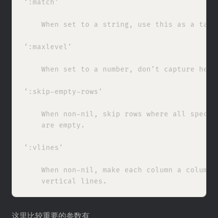
‘:match’

    When set to a string, use this as a tags
‘:maxlevel’

    When set to a number, don’t capture head
‘:skip-empty-rows’

    When non-nil, skip rows where all specifi
    are empty.

‘:vlines’

    When non-nil, make each column a column g
这里比较重要的参数有