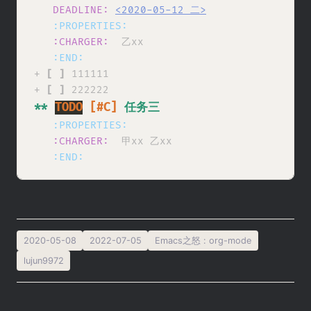
DEADLINE:
<2020-05-12 二>
:PROPERTIES:
:CHARGER:
乙xx
:END:
+ 
[ ]
 111111

+ 
[ ]
** 
TODO
[#C]
 任务三
:PROPERTIES:
:CHARGER:
甲xx 乙xx
:END:
2020-05-08
2022-07-05
Emacs之怒
:
org-mode
lujun9972