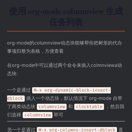
使用 org-mode columnview 生成
任务列表
org-mode的columnview
动态块
能够帮你把树形的代办
事项归整为表格，方便查看
在org-mode中可以通过两个命令来插入colmnviewa动
态块:
一个是通过
M-x org-dynamic-block-insert-
插入一个动态块，默认情况下 org-mode 自带
dblock
了两类动态块
和
，然后我
columnview
clocktable
们选择
即可
columnview
另一个是通过
直
M-x org-columns-insert-dblock