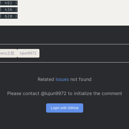
| 492 |
| 436 |
| 620 |
macs之怒
lujun9972
Related
Issues
not found
Please contact @lujun9972 to initialize the comment
Login with GitHub