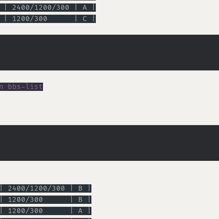
 | 2400/1200/300 | A |
 | 1200/300      | C |
| 2400/1200/300 | B |
| 1200/300      | B |
| 1200/300      | A |