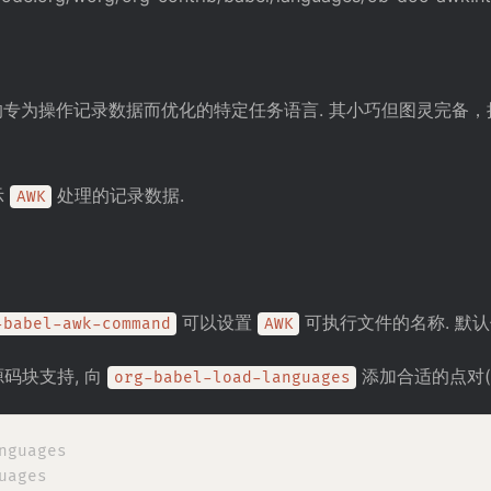
专为操作记录数据而优化的特定任务语言. 其小巧但图灵完备，
示
处理的记录数据.
AWK
可以设置
可执行文件的名称. 默认值为
-babel-awk-command
AWK
码块支持, 向
添加合适的点对(do
org-babel-load-languages
nguages

ages
