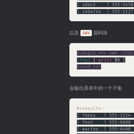
| sdace    | 555-3430
| sabafoo  | 555-2127
以及
源码块
AWK
/foo/
 { 
print
#+end_src
会输出原表中的一个子集
#+results:
| fooey   | 555-1234 
| foot    | 555-6699 
| macfoo  | 555-6480 