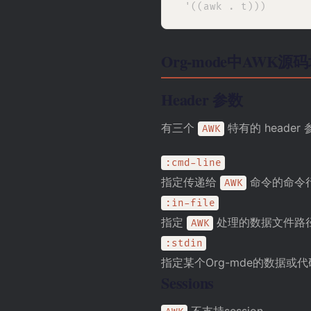
Org-mode中AWK
Header 参数
有三个
特有的 header 
AWK
:cmd-line
指定传递给
命令的命令
AWK
:in-file
指定
处理的数据文件路
AWK
:stdin
指定某个Org-mde的数据或代
Sessions