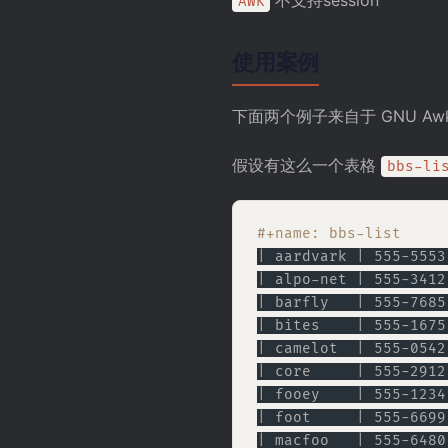
不支持session
AWK
使用案例
下面两个例子来自于 GNU Aw
假设有这么一个表格
bbs-li
#+name: bbs-list
| aardvark | 555-5553
| alpo-net | 555-3412
| barfly   | 555-7685
| bites    | 555-1675
| camelot  | 555-0542
| core     | 555-2912
| fooey    | 555-1234
| foot     | 555-6699
| macfoo   | 555-6480