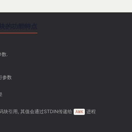
源码块的功能特点
参数.
行参数
径
码块引用, 其值会通过STDIN传递给
进程
AWK