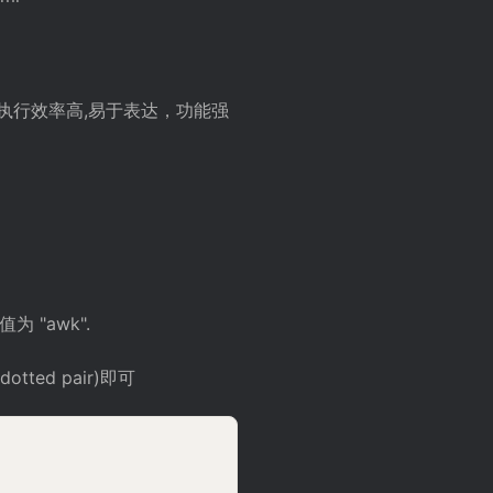
执行效率高,易于表达，功能强
 "awk".
tted pair)即可