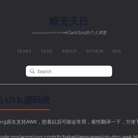
暗无天日
=============>DarkSun的个人博客
YEARS
TAGS
ABOUT
GITHUB
RSS
e中的AWK源码块
org原生支持AWK，想着以后可能会常用，索性翻译一下，方便
ode.org/worg/org-contrib/babel/languages/ob-doc-awk.h