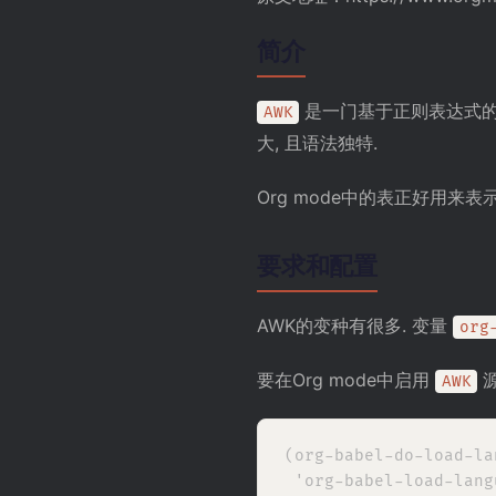
简介
是一门基于正则表达式的
AWK
大, 且语法独特.
Org mode中的表正好用来表
要求和配置
AWK的变种有很多. 变量
org
要在Org mode中启用
源
AWK
(org-babel-do-load-la
 'org-babel-load-langu