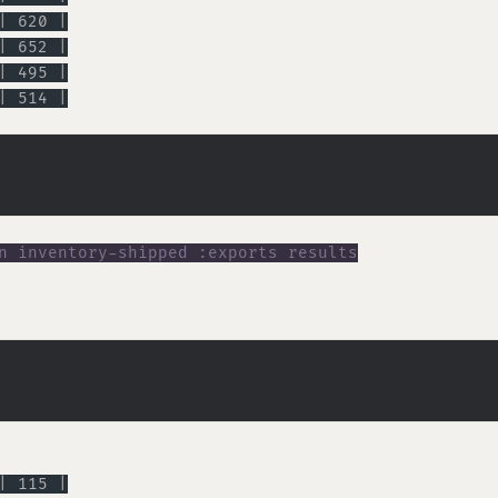
| 620 |
| 652 |
| 495 |
| 514 |
| 115 |