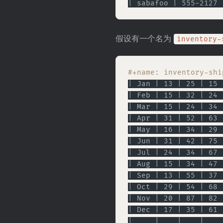
| sabafoo | 555-2127 
假设有一个名为
inventory-
#+name: inventory-shi
| Jan | 13 | 25 | 15 
| Feb | 15 | 32 | 24 
| Mar | 15 | 24 | 34 
| Apr | 31 | 52 | 63 
| May | 16 | 34 | 29 
| Jun | 31 | 42 | 75 
| Jul | 24 | 34 | 67 
| Aug | 15 | 34 | 47 
| Sep | 13 | 55 | 37 
| Oct | 29 | 54 | 68 
| Nov | 20 | 87 | 82 
| Dec | 17 | 35 | 61 
|     |    |    |    