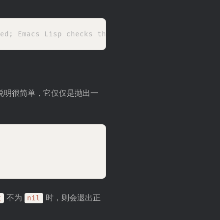
说明很简单，它仅仅是抛出一
不为
时，则会退出正
g
nil