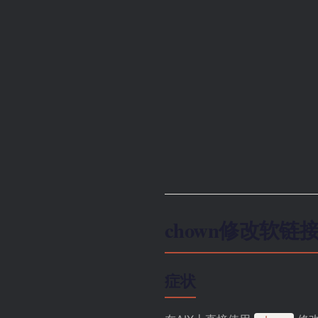
chown修改软链
症状