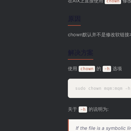
在AIX上直接使用
修改
chown
原因
chown默认并不是修改软链接
解决方案
使用
的
选项
chown
-h
关于
的说明为:
-h
If the file is a symbolic 