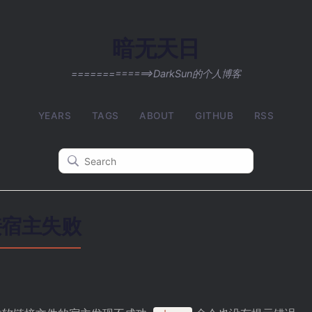
暗无天日
=============>DarkSun的个人博客
YEARS
TAGS
ABOUT
GITHUB
RSS
接宿主失败