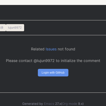
闻录
lujun9972
Related
Issues
not found
Please contact @lujun9972 to initialize the comment
Login with GitHub
Generated by
Emacs
27.x(
Org mode
9.x)