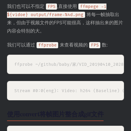
我们也可以不指定
,直接使用
FPS
ffmpege -i
将每一帧抽取出
${vidoe} output/frame-%4d.png
来，但由于视频文件的FPS可能很高，这样抽出来的图片
内容会特别的大。
我们可以通过
来查看视频的
数:
ffprobe
FPS
使用convert将帧图片整合成gif文件