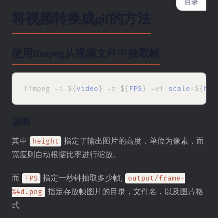
目录
将视频转换成gif的方法
使用ffmpeg从视频文件中抽取帧
ffmpeg -i ${
video
} -r ${
FPS
} -vf 
scale
=${
hei
说明
其中
指定了输出图片的高度，单位为像素，而
height
宽度则自动根据比率进行缩放。
而
指定一秒钟抽取多少帧,
FPS
output/frame-
指定存放帧图片的目录，文件名，以及图片格
%4d.png
式