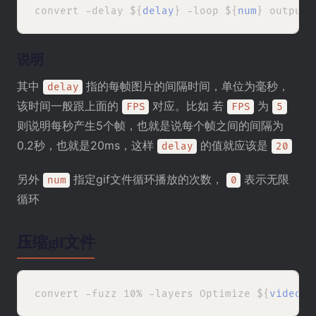
convert -delay ${
delay
} -loop ${
num
} output/
说明
其中
指的每帧图片的间隔时间，单位为毫秒，
delay
该时间一般跟上面的
对应。比如 若
为
FPS
FPS
5
则说明每秒产生5个帧，也就是说每个帧之间的间隔为
0.2秒，也就是20ms，这样
的值就应该是
delay
20
另外
指定gif文件循环播放的次数，
表示无限
num
0
循环
压缩gif文件
convert -fuzz 10% -layers Optimize ${
video
}.