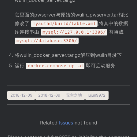
wulin_docker_server.tar.gz
它里面的pwserver与原始的wulin_pwserver.tar相比
修改了
,将其中的数据
myauthd/build/table.xml
库连接串由
替换成
mysql://127.0.0.1:3306/
mysql://database:3306/
将wulin_docker_server.tar.gz解压到wulin目录下
运行
即可启动服务
docker-compose up -d
2018-12-09
2018-12-09
无主之地
lujun9972
Related
Issues
not found