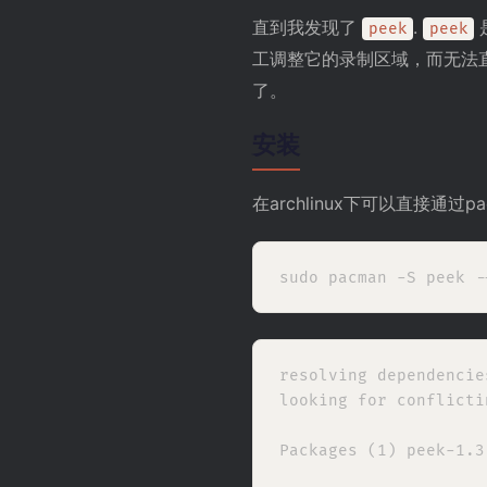
直到我发现了
.
peek
peek
工调整它的录制区域，而无法
了。
安装
在archlinux下可以直接通过p
resolving dependencies
looking for conflicti
Packages (1) peek-1.3.