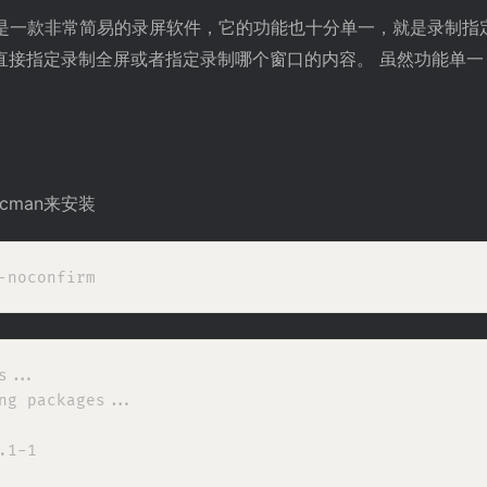
是一款非常简易的录屏软件，它的功能也十分单一，就是录制指
直接指定录制全屏或者指定录制哪个窗口的内容。 虽然功能单一
acman来安装
...

ng packages...

1-1
