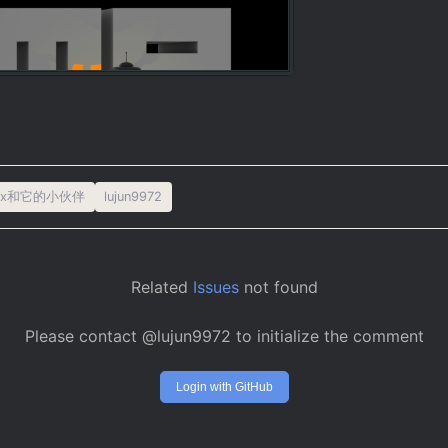
nux和它的小伙伴
lujun9972
Related
Issues
not found
Please contact @lujun9972 to initialize the comment
Login with GitHub