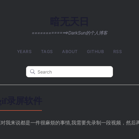
暗无天日
=============>DarkSun的个人博客
YEARS
TAGS
ABOUT
GITHUB
RSS
gif录屏软件
f动画对我来说都是一件很麻烦的事情,我需要先录制一段视频，然后