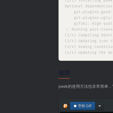
(1/1) installing peek
Optional dependencies
    gst-plugins-good:
    gst-plugins-ugly:
    gifski: High qual
:: Running post-trans
(1/4) Compiling GSett
(2/4) Updating icon t
(3/4) Arming Conditio
使用
peek的使用方法也非常简单