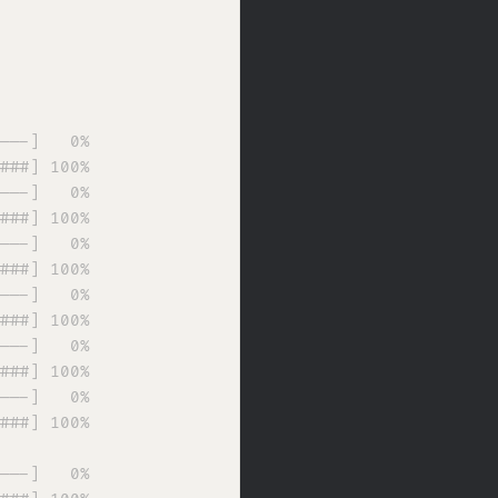
---]   0%

###] 100%

---]   0%

###] 100%

---]   0%

###] 100%

---]   0%

###] 100%

---]   0%

###] 100%

---]   0%

###] 100%

---]   0%
