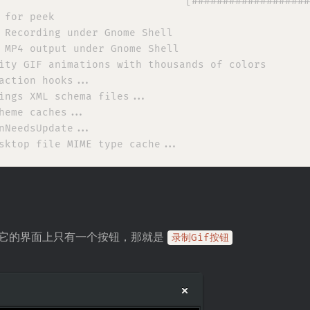
                              [###################
 for peek

 Recording under Gnome Shell

 MP4 output under Gnome Shell

ity GIF animations with thousands of colors

action hooks...

ings XML schema files...

heme caches...

nNeedsUpdate...

，它的界面上只有一个按钮，那就是
录制Gif按钮