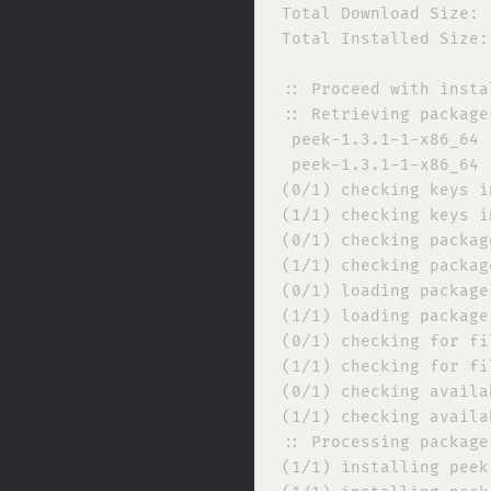
Total Download Size: 
Total Installed Size:
:: Proceed with insta
:: Retrieving packages
 peek-1.3.1-1-x86_64 
 peek-1.3.1-1-x86_64 
(0/1) checking keys i
(1/1) checking keys i
(0/1) checking packag
(1/1) checking packag
(0/1) loading package
(1/1) loading package
(0/1) checking for fi
(1/1) checking for fi
(0/1) checking availa
(1/1) checking availa
:: Processing package
(1/1) installing peek