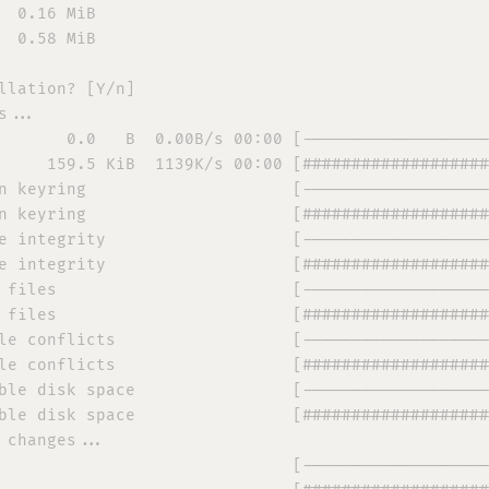
  0.16 MiB

  0.58 MiB

llation? [Y/n] 

...

       0.0   B  0.00B/s 00:00 [-------------------
     159.5 KiB  1139K/s 00:00 [###################
n keyring                     [-------------------
n keyring                     [###################
e integrity                   [-------------------
e integrity                   [###################
 files                        [-------------------
 files                        [###################
le conflicts                  [-------------------
le conflicts                  [###################
ble disk space                [-------------------
ble disk space                [###################
 changes...

                              [-------------------