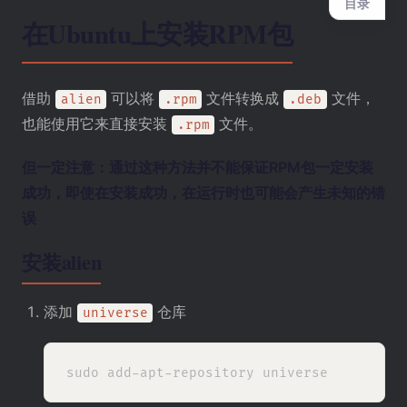
目录
在Ubuntu上安装RPM包
借助
可以将
文件转换成
文件，
alien
.rpm
.deb
也能使用它来直接安装
文件。
.rpm
但一定注意：通过这种方法并不能保证RPM包一定安装
成功，即使在安装成功，在运行时也可能会产生未知的错
误
安装alien
添加
仓库
universe