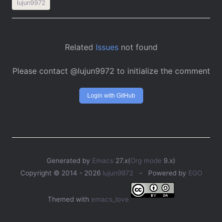
lujun9972
Related
Issues
not found
Please contact @lujun9972 to initialize the comment
Login with GitHub
Generated by
Emacs
27.x(
Org mode
9.x)
Copyright © 2014 -
2026
lujun9972
- Powered by
EGO
Themed with
emacs_love