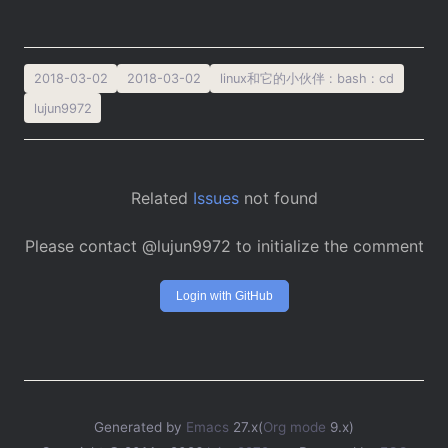
2018-03-02
2018-03-02
linux和它的小伙伴
:
bash
:
cd
lujun9972
Related
Issues
not found
Please contact @lujun9972 to initialize the comment
Login with GitHub
Generated by
Emacs
27.x(
Org mode
9.x)