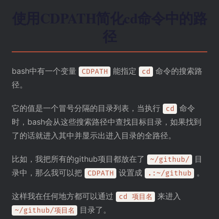
使用CDPATH简化cd命令中的路
径
bash中有一个变量
能指定
命令的搜索路
CDPATH
cd
径。
它的值是一个冒号分隔的目录列表，当执行
命令
cd
时，bash会从这些搜索路径中查找目标目录，如果找到
了的话就进入其中并显示出进入目录的全路径。
比如，我把所有的github项目都放在了
目
~/github/
录中，那么我可以把
设置成
。
CDPATH
.:~/github
这样我在任何地方都可以通过
来进入
cd 项目名
目录了。
~/github/项目名