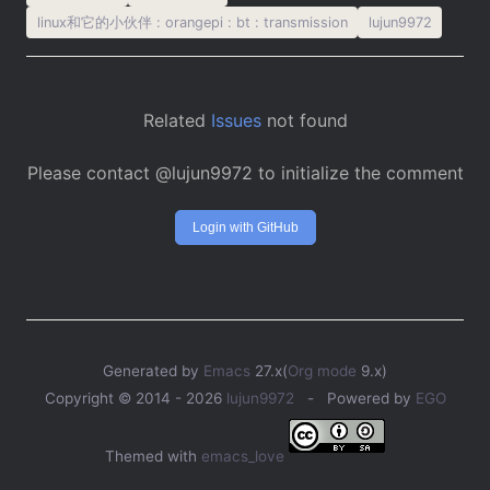
linux和它的小伙伴
:
orangepi
:
bt
:
transmission
lujun9972
Related
Issues
not found
Please contact @lujun9972 to initialize the comment
Login with GitHub
Generated by
Emacs
27.x(
Org mode
9.x)
Copyright © 2014 -
2026
lujun9972
- Powered by
EGO
Themed with
emacs_love