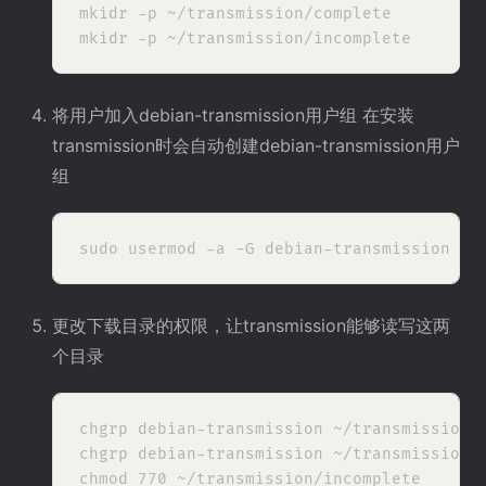
mkidr -p ~/transmission/complete

将用户加入debian-transmission用户组 在安装
transmission时会自动创建debian-transmission用户
组
更改下载目录的权限，让transmission能够读写这两
个目录
chgrp debian-transmission ~/transmission/i
chgrp debian-transmission ~/transmission/c
chmod 770 ~/transmission/incomplete
